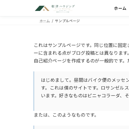
コ
ナ
ホーム
ン
ビ
テ
ゲ
ホーム
サンプルページ
ン
ー
ツ
シ
へ
ョ
ス
ン
これはサンプルページです。同じ位置に固定さ
キ
に
ーに含まれる点がブログ投稿とは異なります
ッ
移
自己紹介ページを作成するのが一般的です。
プ
動
はじめまして。昼間はバイク便のメッセ
す。これは僕のサイトです。ロサンゼル
います。好きなものはピニャコラーダ、
または、このようなものです。