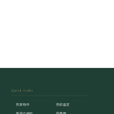
Quick Links
売買物件
売却査定
賃貸の相談
貸農園